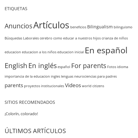
ETIQUETAS
Artículos
Anuncios
Bilingualism
beneficios
bilinguismo
Búsquedas Laborales
cerebro
como educar a nuestros hijos
crianza de niños
En español
educacion
educacion a los niños
educacion inicial
English
En inglés
For parents
español
Fotos
idioma
importancia de la educacion
ingles
lenguas
neurociencias
para padres
parents
Videos
proyectos institucionales
world citizens
SITIOS RECOMENDADOS
¡Colorín, colorado!
ÚLTIMOS ARTÍCULOS