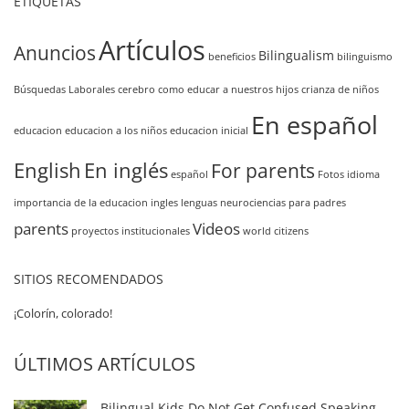
ETIQUETAS
Artículos
Anuncios
Bilingualism
beneficios
bilinguismo
Búsquedas Laborales
cerebro
como educar a nuestros hijos
crianza de niños
En español
educacion
educacion a los niños
educacion inicial
English
En inglés
For parents
español
Fotos
idioma
importancia de la educacion
ingles
lenguas
neurociencias
para padres
parents
Videos
proyectos institucionales
world citizens
SITIOS RECOMENDADOS
¡Colorín, colorado!
ÚLTIMOS ARTÍCULOS
Bilingual Kids Do Not Get Confused Speaking