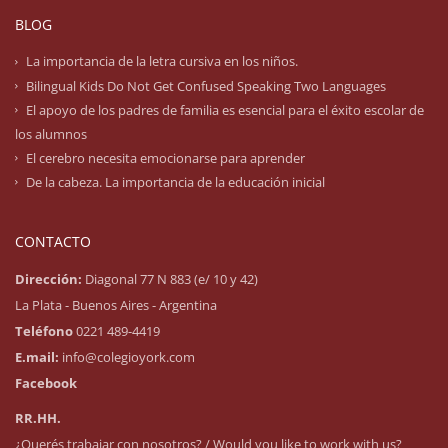
BLOG
La importancia de la letra cursiva en los niños.
Bilingual Kids Do Not Get Confused Speaking Two Languages
El apoyo de los padres de familia es esencial para el éxito escolar de
los alumnos
El cerebro necesita emocionarse para aprender
De la cabeza. La importancia de la educación inicial
CONTACTO
Dirección:
Diagonal 77 N 883 (e/ 10 y 42)
La Plata - Buenos Aires - Argentina
Teléfono
0221 489-4419
E.mail:
info@colegioyork.com
Facebook
RR.HH.
¿Querés trabajar con nosotros? / Would you like to work with us?