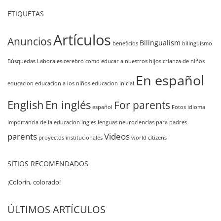
ETIQUETAS
Artículos
Anuncios
Bilingualism
beneficios
bilinguismo
Búsquedas Laborales
cerebro
como educar a nuestros hijos
crianza de niños
En español
educacion
educacion a los niños
educacion inicial
English
En inglés
For parents
español
Fotos
idioma
importancia de la educacion
ingles
lenguas
neurociencias
para padres
parents
Videos
proyectos institucionales
world citizens
SITIOS RECOMENDADOS
¡Colorín, colorado!
ÚLTIMOS ARTÍCULOS