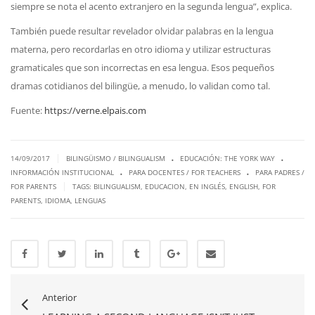
siempre se nota el acento extranjero en la segunda lengua”, explica.
También puede resultar revelador olvidar palabras en la lengua
materna, pero recordarlas en otro idioma y utilizar estructuras
gramaticales que son incorrectas en esa lengua. Esos pequeños
dramas cotidianos del bilingüe, a menudo, lo validan como tal.
Fuente:
https://verne.elpais.com
.
.
|
14/09/2017
BILINGÜISMO / BILINGUALISM
EDUCACIÓN: THE YORK WAY
.
.
INFORMACIÓN INSTITUCIONAL
PARA DOCENTES / FOR TEACHERS
PARA PADRES /
|
FOR PARENTS
TAGS:
BILINGUALISM
,
EDUCACION
,
EN INGLÉS
,
ENGLISH
,
FOR
PARENTS
,
IDIOMA
,
LENGUAS
Anterior