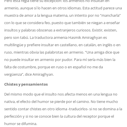
Pero esta regla tiene su excepción: los armenios no insultan en
armenio, aunque sí lo hacen en otros idiomas. Esta actitud parece una
muestra de amor a la lengua materna, un intento por no “mancharla”
con lo que se considera feo, puesto que también se niegan a enseñar
insultos y palabras obscenas a extranjeros curiosos. Existir, existen,
pero son tabú. La traductora armenia Hasmik Amiraghyan es
multilingüe y prefiere insultar en castellano, en catalán, en inglés o en
ruso, mientras obvia las palabrotas en armenio. “Una amiga dice que
no puede insultar en armenio por pudor. Para mí sería más bien la
falta de costumbre, porque en ruso o en español no me da
vergüenza”, dice Amiraghyan.
Chistes y pensamientos
Del mismo modo que el insulto nos afecta menos en una lengua no
nativa, el efecto del humor se pierde por el camino. No tiene mucho
sentido contar chistes en otro idioma -traducirlos- si no se domina a la
perfección y si no se conoce bien la cultura del receptor porque el
humor se difumina.