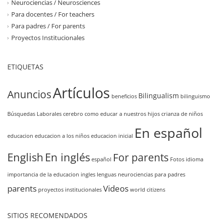
Neurociencias / Neurosciences
Para docentes / For teachers
Para padres / For parents
Proyectos Institucionales
ETIQUETAS
Artículos
Anuncios
Bilingualism
beneficios
bilinguismo
Búsquedas Laborales
cerebro
como educar a nuestros hijos
crianza de niños
En español
educacion
educacion a los niños
educacion inicial
English
En inglés
For parents
español
Fotos
idioma
importancia de la educacion
ingles
lenguas
neurociencias
para padres
parents
Videos
proyectos institucionales
world citizens
SITIOS RECOMENDADOS