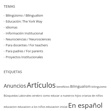
TEMAS
Bilingüismo / Bilingualism
Educación: The York Way
idiomas
Información Institucional
Neurociencias / Neurosciences
Para docentes / For teachers
Para padres / For parents
Proyectos Institucionales
ETIQUETAS
Artículos
Anuncios
Bilingualism
beneficios
bilinguismo
Búsquedas Laborales
cerebro
como educar a nuestros hijos
crianza de niños
En español
educacion
educacion a los niños
educacion inicial