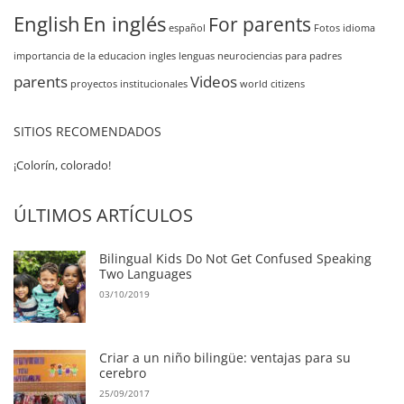
English
En inglés
For parents
español
Fotos
idioma
importancia de la educacion
ingles
lenguas
neurociencias
para padres
parents
Videos
proyectos institucionales
world citizens
SITIOS RECOMENDADOS
¡Colorín, colorado!
ÚLTIMOS ARTÍCULOS
Bilingual Kids Do Not Get Confused Speaking
Two Languages
03/10/2019
Criar a un niño bilingüe: ventajas para su
cerebro
25/09/2017