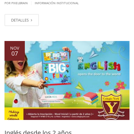
|
POR PIXELBRAIN
INFORMACIÓN INSTITUCIONAL
DETALLES
NOV
07
Inglés desde los 2 años