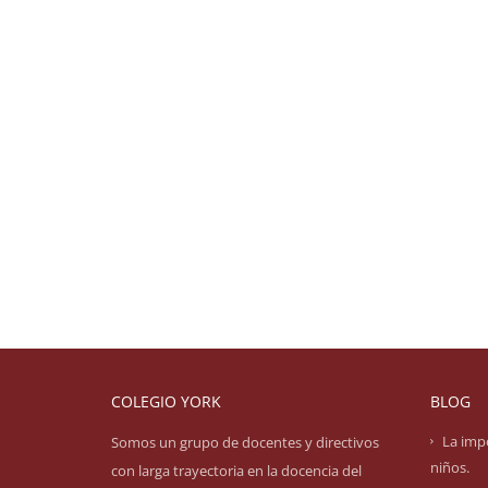
COLEGIO YORK
BLOG
La impo
Somos un grupo de docentes y directivos
niños.
con larga trayectoria en la docencia del