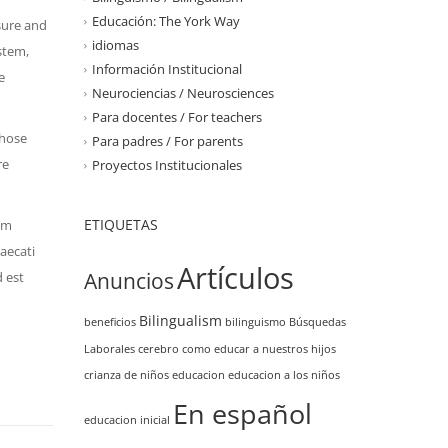
Educación: The York Way
sure and
idiomas
stem,
Información Institucional
e
Neurociencias / Neurosciences
Para docentes / For teachers
those
Para padres / For parents
re
Proyectos Institucionales
ETIQUETAS
ium
aecati
Artículos
Anuncios
d est
Bilingualism
beneficios
bilinguismo
Búsquedas
Laborales
cerebro
como educar a nuestros hijos
crianza de niños
educacion
educacion a los niños
En español
educacion inicial