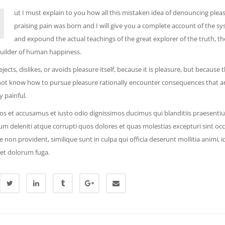
ut I must explain to you how all this mistaken idea of denouncing plea
praising pain was born and I will give you a complete account of the sy
and expound the actual teachings of the great explorer of the truth, th
uilder of human happiness.
jects, dislikes, or avoids pleasure itself, because it is pleasure, but because 
ot know how to pursue pleasure rationally encounter consequences that a
 painful.
eos et accusamus et iusto odio dignissimos ducimus qui blanditiis praesent
um deleniti atque corrupti quos dolores et quas molestias excepturi sint occ
e non provident, similique sunt in culpa qui officia deserunt mollitia animi, i
et dolorum fuga.