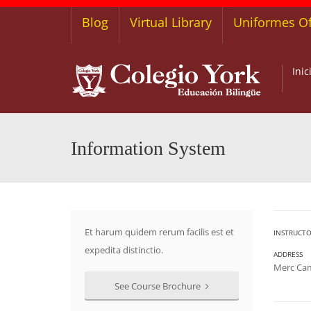
Blog
Virtual Library
Uniformes Of
Inic
Information System
Et harum quidem rerum facilis est et
INSTRUCTO
expedita distinctio.
ADDRESS
Merc Ca
See Course Brochure