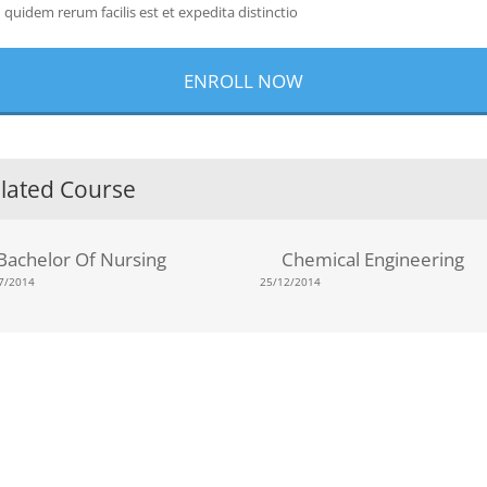
quidem rerum facilis est et expedita distinctio
ENROLL NOW
lated Course
Bachelor Of Nursing
Chemical Engineering
7/2014
25/12/2014