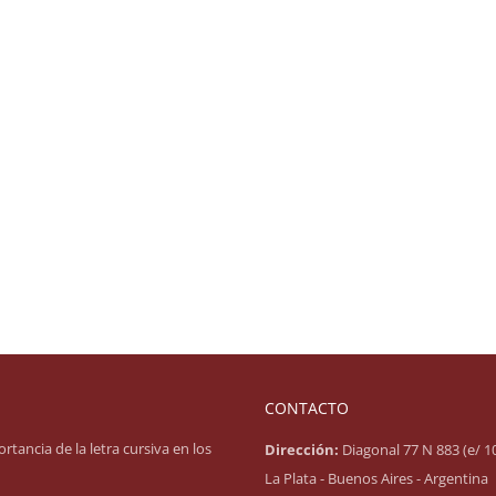
CONTACTO
rtancia de la letra cursiva en los
Dirección:
Diagonal 77 N 883 (e/ 10
La Plata - Buenos Aires - Argentina