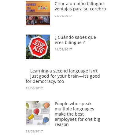
Criar a un niño bilingüe:
ventajas para su cerebro
25/09/2017
¿ Cuándo sabes que
eres bilingüe ?
14/09/2017
Learning a second language isn’t
just good for your brain—it’s good
for democracy, too
12/06/2017
People who speak
multiple languages
make the best
employees for one big
reason
21/03/2017