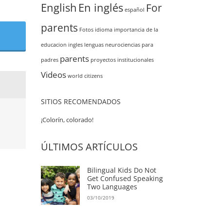
English
En inglés
For
español
parents
Fotos
idioma
importancia de la
educacion
ingles
lenguas
neurociencias
para
parents
padres
proyectos institucionales
Videos
world citizens
SITIOS RECOMENDADOS
¡Colorín, colorado!
ÚLTIMOS ARTÍCULOS
Bilingual Kids Do Not
Get Confused Speaking
Two Languages
03/10/2019