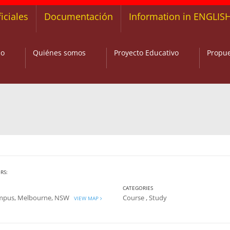
iciales
Documentación
Information in ENGLIS
io
Quiénes somos
Proyecto Educativo
Propue
RS:
CATEGORIES
mpus, Melbourne, NSW
Course
,
Study
VIEW MAP