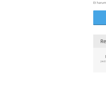
Et harum 
Re
24/0