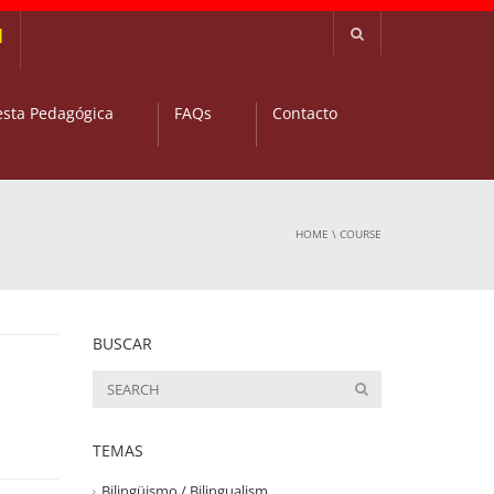
H
sta Pedagógica
FAQs
Contacto
HOME
\
COURSE
BUSCAR
TEMAS
Bilingüismo / Bilingualism