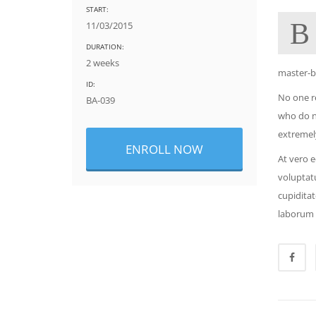
START:
B
11/03/2015
DURATION:
2 weeks
master-b
ID:
No one re
BA-039
who do n
extremely
ENROLL NOW
At vero 
voluptat
cupiditat
laborum 