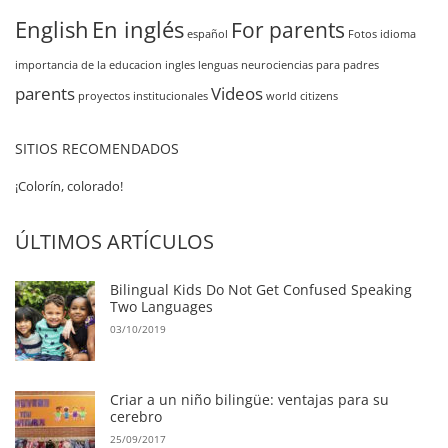
English
En inglés
For parents
español
Fotos
idioma
importancia de la educacion
ingles
lenguas
neurociencias
para padres
parents
Videos
proyectos institucionales
world citizens
SITIOS RECOMENDADOS
¡Colorín, colorado!
ÚLTIMOS ARTÍCULOS
Bilingual Kids Do Not Get Confused Speaking
Two Languages
03/10/2019
Criar a un niño bilingüe: ventajas para su
cerebro
25/09/2017