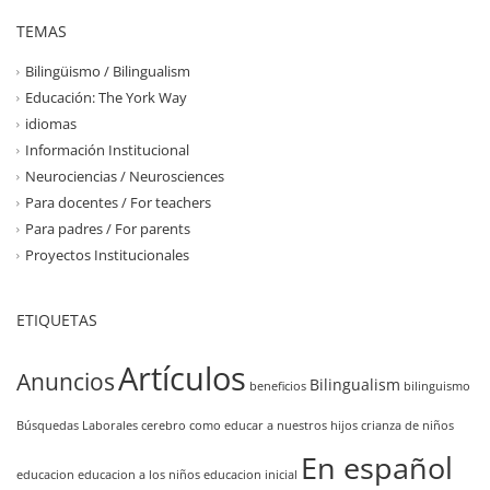
TEMAS
Bilingüismo / Bilingualism
Educación: The York Way
idiomas
Información Institucional
Neurociencias / Neurosciences
Para docentes / For teachers
Para padres / For parents
Proyectos Institucionales
ETIQUETAS
Artículos
Anuncios
Bilingualism
beneficios
bilinguismo
Búsquedas Laborales
cerebro
como educar a nuestros hijos
crianza de niños
En español
educacion
educacion a los niños
educacion inicial