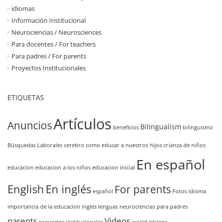
idiomas
Información Institucional
Neurociencias / Neurosciences
Para docentes / For teachers
Para padres / For parents
Proyectos Institucionales
ETIQUETAS
Artículos
Anuncios
Bilingualism
beneficios
bilinguismo
Búsquedas Laborales
cerebro
como educar a nuestros hijos
crianza de niños
En español
educacion
educacion a los niños
educacion inicial
English
En inglés
For parents
español
Fotos
idioma
importancia de la educacion
ingles
lenguas
neurociencias
para padres
parents
Videos
proyectos institucionales
world citizens