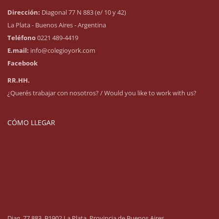
Dirección:
Diagonal 77 N 883 (e/ 10 y 42)
La Plata - Buenos Aires - Argentina
Teléfono
0221 489-4419
E.mail:
info@colegioyork.com
Facebook
RR.HH.
¿Querés trabajar con nosotros? / Would you like to work with us?
CÓMO LLEGAR
Diag. 77 883, B1902 La Plata, Provincia de Buenos Aires