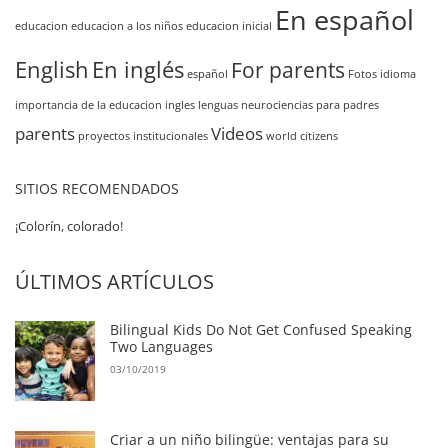
En español
educacion
educacion a los niños
educacion inicial
English
En inglés
For parents
español
Fotos
idioma
importancia de la educacion
ingles
lenguas
neurociencias
para padres
parents
Videos
proyectos institucionales
world citizens
SITIOS RECOMENDADOS
¡Colorín, colorado!
ÚLTIMOS ARTÍCULOS
Bilingual Kids Do Not Get Confused Speaking
Two Languages
03/10/2019
Criar a un niño bilingüe: ventajas para su