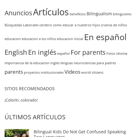
Artículos
Anuncios
Bilingualism
beneficios
bilinguismo
Búsquedas Laborales
cerebro
como educar a nuestros hijos
crianza de niños
En español
educacion
educacion a los niños
educacion inicial
English
En inglés
For parents
español
Fotos
idioma
importancia de la educacion
ingles
lenguas
neurociencias
para padres
parents
Videos
proyectos institucionales
world citizens
SITIOS RECOMENDADOS
¡Colorín, colorado!
ÚLTIMOS ARTÍCULOS
Bilingual Kids Do Not Get Confused Speaking
Two Languages