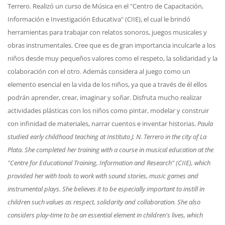
Terrero. Realizó un curso de Música en el "Centro de Capacitación,
Información e Investigación Educativa" (CIIE), el cual le brindó
herramientas para trabajar con relatos sonoros, juegos musicales y
obras instrumentales. Cree que es de gran importancia inculcarle a los
niños desde muy pequeños valores como el respeto, la solidaridad y la
colaboración con el otro. Además considera al juego como un
elemento esencial en la vida de los niños, ya que a través de él ellos
podrán aprender, crear, imaginar y soñar. Disfruta mucho realizar
actividades plásticas con los niños como pintar, modelar y construir
con infinidad de materiales, narrar cuentos e inventar historias.
Paula
studied early childhood teaching at Instituto J. N. Terrero in the city of La
Plata. She completed her training with a course in musical education at the
"Centre for Educational Training, Information and Research" (CIIE), which
provided her with tools to work with sound stories, music games and
instrumental plays. She believes it to be especially important to instill in
children such values as respect, solidarity and collaboration. She also
considers play-time to be an essential element in children's lives, which