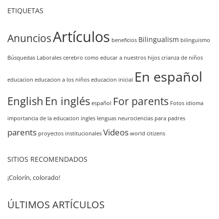
ETIQUETAS
Artículos
Anuncios
Bilingualism
beneficios
bilinguismo
Búsquedas Laborales
cerebro
como educar a nuestros hijos
crianza de niños
En español
educacion
educacion a los niños
educacion inicial
English
En inglés
For parents
español
Fotos
idioma
importancia de la educacion
ingles
lenguas
neurociencias
para padres
parents
Videos
proyectos institucionales
world citizens
SITIOS RECOMENDADOS
¡Colorín, colorado!
ÚLTIMOS ARTÍCULOS