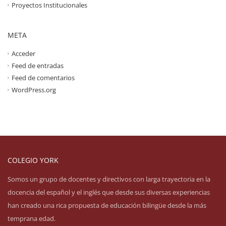
Proyectos Institucionales
META
Acceder
Feed de entradas
Feed de comentarios
WordPress.org
COLEGIO YORK
Somos un grupo de docentes y directivos con larga trayectoria en la
docencia del español y el inglés que desde sus diversas experiencias
han creado una rica propuesta de educación bilingüe desde la más
temprana edad.