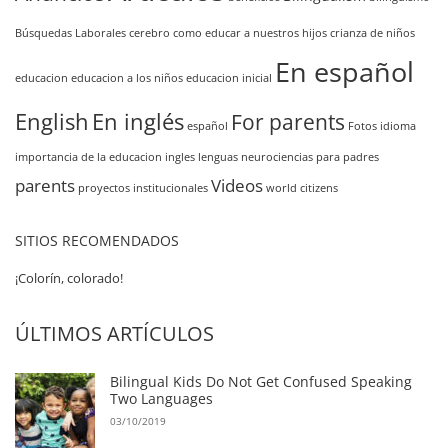
Búsquedas Laborales
cerebro
como educar a nuestros hijos
crianza de niños
En español
educacion
educacion a los niños
educacion inicial
English
En inglés
For parents
español
Fotos
idioma
importancia de la educacion
ingles
lenguas
neurociencias
para padres
parents
Videos
proyectos institucionales
world citizens
SITIOS RECOMENDADOS
¡Colorín, colorado!
ÚLTIMOS ARTÍCULOS
Bilingual Kids Do Not Get Confused Speaking
Two Languages
03/10/2019