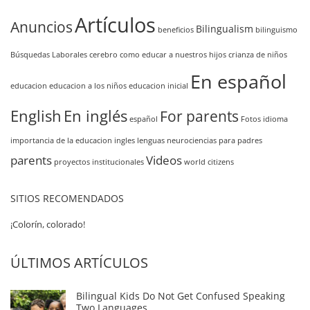
Artículos
Anuncios
Bilingualism
beneficios
bilinguismo
Búsquedas Laborales
cerebro
como educar a nuestros hijos
crianza de niños
En español
educacion
educacion a los niños
educacion inicial
English
En inglés
For parents
español
Fotos
idioma
importancia de la educacion
ingles
lenguas
neurociencias
para padres
parents
Videos
proyectos institucionales
world citizens
SITIOS RECOMENDADOS
¡Colorín, colorado!
ÚLTIMOS ARTÍCULOS
Bilingual Kids Do Not Get Confused Speaking
Two Languages