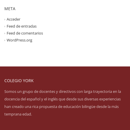
META
Acceder
Feed de entradas
Feed de comentarios
WordPress.org
COLEGIO YORK
Somos un grupo de docentes y directivos con larga trayectoria en la
docencia del español y el inglés que desde sus diversas experiencias
han creado una rica propuesta de educación bilingüe desde la más
temprana edad.